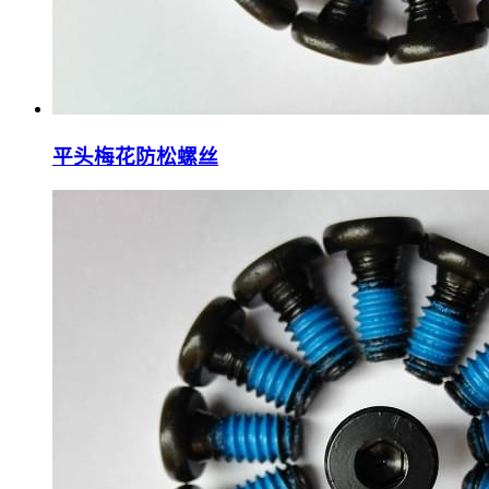
平头梅花防松螺丝